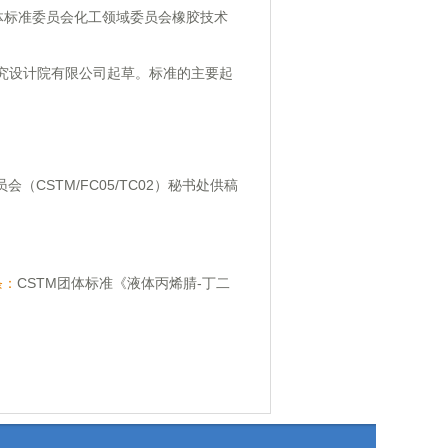
体标准委员会化工领域委员会橡胶技术
究设计院有限公司起草。标准的主要起
（CSTM/FC05/TC02）秘书处供稿
条：
CSTM团体标准《液体丙烯腈-丁二