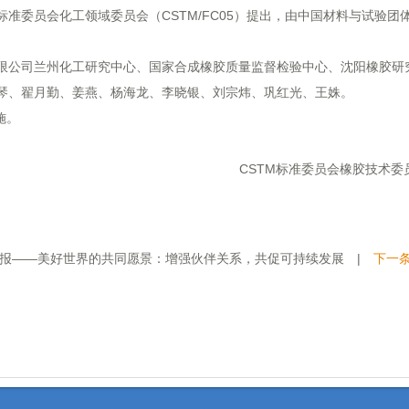
委员会化工领域委员会（CSTM/FC05）提出，由中国材料与试验团
。
公司兰州化工研究中心、国家合成橡胶质量监督检验中心、沈阳橡胶研
琴、翟月勤、姜燕、杨海龙、李晓银、刘宗炜、巩红光、王姝。
施。
CSTM标准委员会橡胶技术委员会
及海报——美好世界的共同愿景：增强伙伴关系，共促可持续发展
|
下一