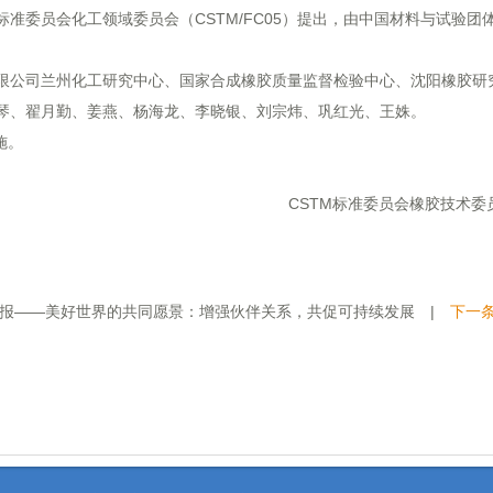
委员会化工领域委员会（CSTM/FC05）提出，由中国材料与试验团
。
公司兰州化工研究中心、国家合成橡胶质量监督检验中心、沈阳橡胶研
琴、翟月勤、姜燕、杨海龙、李晓银、刘宗炜、巩红光、王姝。
施。
CSTM标准委员会橡胶技术委员会
及海报——美好世界的共同愿景：增强伙伴关系，共促可持续发展
|
下一