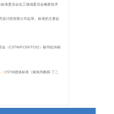
体标准委员会化工领域委员会橡胶技术
究设计院有限公司起草。标准的主要起
（CSTM/FC05/TC02）秘书处供稿
条：
CSTM团体标准《液体丙烯腈-丁二